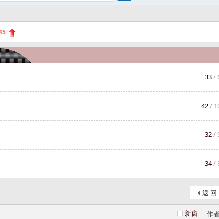
搜
45
索
33
/ 
42
/ 1
32
/ 
34
/ 
返 回
新窗
作