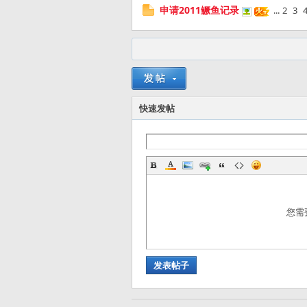
申请2011鳜鱼记录
...
2
3
快速发帖
路
您需
亚
发表帖子