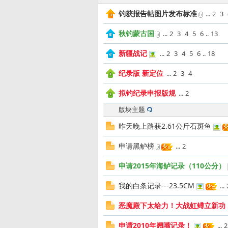
钓获报告帖图片发布标准
...
2
3
发
秋钓蒙古国
...
2
3
4
5
6
..
13
新疆战记
...
2
3
4
5
6
..
18
纪录版 新定位
...
2
3
4
拟钓纪录申报版规
...
2
版块主题
昨天晚上路获2.61公斤石斑鱼
烧
申请黑鲈榜
...
2
申请2015年海鲈记录（110公分）
我的白条记录---23.5CM
...
恶魔殿下太给力！大战虹鳟立新功
申请2010年翘嘴记录！
...
2