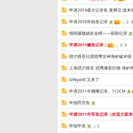
友
申请2014最大记录鱼 黄脚立 速来
申请2010年鲶鱼记录
...
2
3
细雨朦胧破处金鳟——刷新纪录
申请2011鳜鱼记录
...
2
3
猎沪路亚社团猎鹰安神海鲈破米级
—
上海猎沪路亚-猎鹰擒获巨物 海鲈
G9kyax8 又来了
申请2011年翘嘴记录。112CM
申报昂宫鱼
申请2011年军鱼记录（欢迎大家
—
申报甲鱼
...
2