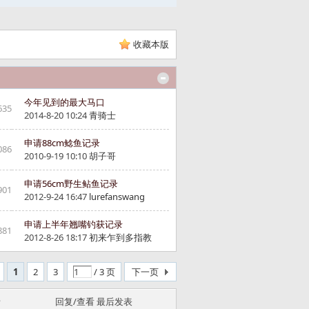
收藏本版
今年见到的最大马口
635
2014-8-20 10:24
青骑士
申请88cm鲶鱼记录
086
2010-9-19 10:10
胡子哥
申请56cm野生鲇鱼记录
901
2012-9-24 16:47
lurefanswang
申请上半年翘嘴钓获记录
881
2012-8-26 18:17
初来乍到多指教
1
2
3
/ 3 页
下一页
者
回复/查看
最后发表