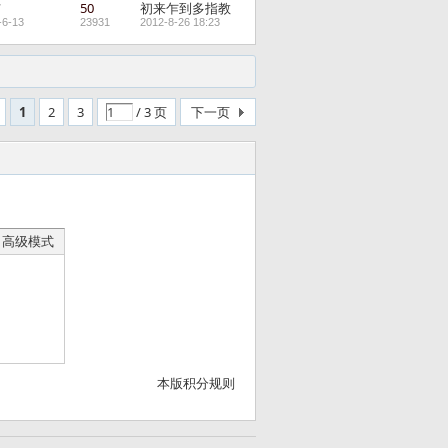
洁
50
初来乍到多指教
-6-13
23931
2012-8-26 18:23
1
2
3
/ 3 页
下一页
高级模式
本版积分规则