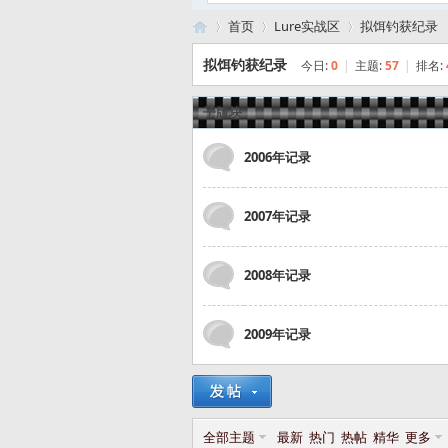
首页
Lure实战区
拟饵钓获纪录
拟饵钓获纪录
今日:
0
|
主题:
57
|
排名:
路
子版块
»
›
›
2006年记录
2007年记录
2008年记录
亚
2009年记录
全部主题
最新
热门
热帖
精华
更多