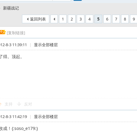
搜
新疆战记
返回列表
1
2
3
4
5
6
7
8
9
索
[复制链接]
-8-3 11:39:11
|
显示全部楼层
了得。顶起。
支持
反对
-8-3 11:42:19
|
显示全部楼层
！{:soso_e179:}