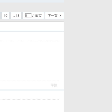
10
... 18
/ 18 页
下一页
举报