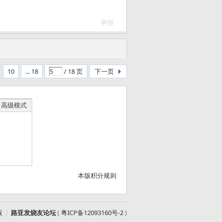
举报
10
... 18
/ 18 页
下一页
高级模式
本版积分规则
版
|
路亚发烧友论坛
(
粤ICP备12093160号-2
)