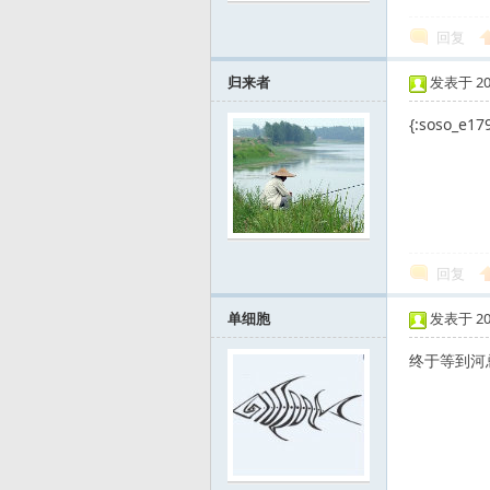
回复
归来者
发表于 2012
{:soso_e179
路
回复
单细胞
发表于 2012
终于等到河总的
亚