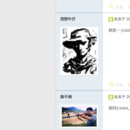
回复
西部牛仔
发表于 2012
精彩····{:so
运
回复
动
路不倒
发表于 2012
期待{:soso_