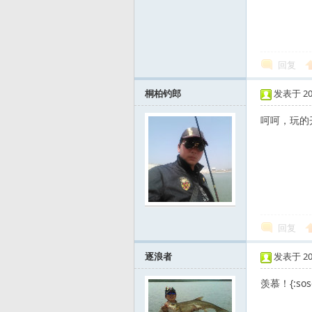
发
回复
桐柏钓郎
发表于 2012
呵呵，玩的
烧
回复
逐浪者
发表于 2012
羡慕！{:soso