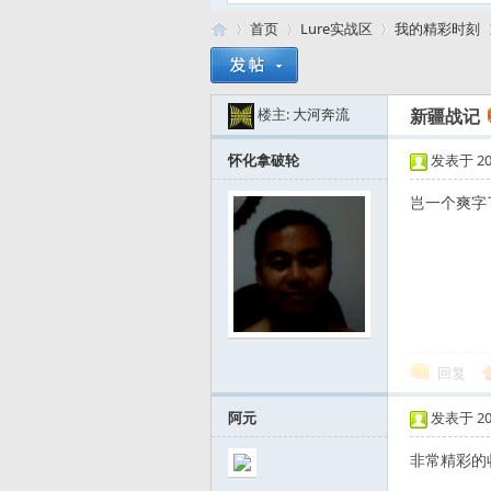
首页
Lure实战区
我的精彩时刻
楼主:
大河奔流
新疆战记
路
»
›
›
›
怀化拿破轮
发表于 2012
岂一个爽字
亚
回复
阿元
发表于 2012
非常精彩的收成