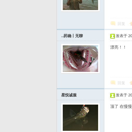
友
回复
..菂确丨无聊
发表于 2012
漂亮！
—
回复
星悦诚服
发表于 2012
顶了 在慢
—