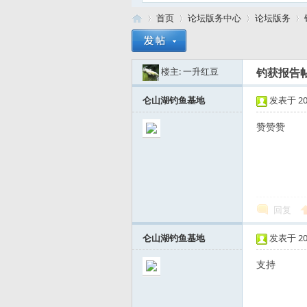
首页
论坛版务中心
论坛版务
楼主:
一升红豆
钓获报告
路
»
›
›
›
仑山湖钓鱼基地
发表于 2015
赞赞赞
回复
亚
仑山湖钓鱼基地
发表于 2015
支持