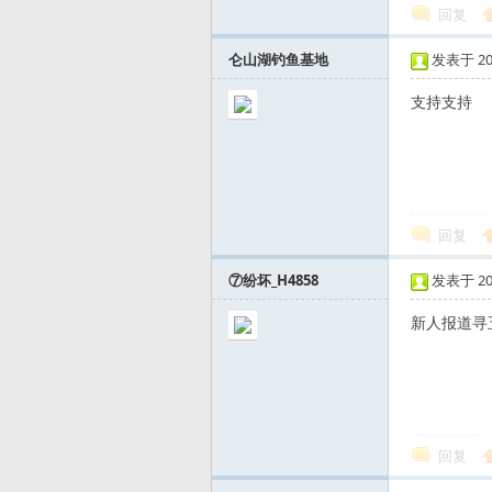
回复
友
仑山湖钓鱼基地
发表于 2015
支持支持
回复
—
⑦纷坏_H4858
发表于 2016
新人报道寻五
回复
—