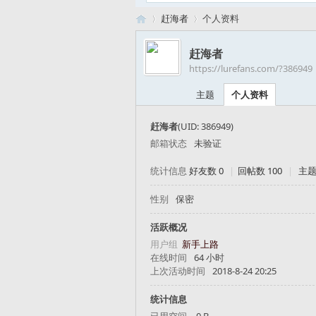
赶海者
个人资料
赶海者
https://lurefans.com/?386949
路
›
›
主题
个人资料
赶海者
(UID: 386949)
邮箱状态
未验证
统计信息
好友数 0
|
回帖数 100
|
主题
性别
保密
亚
活跃概况
用户组
新手上路
在线时间
64 小时
上次活动时间
2018-8-24 20:25
统计信息