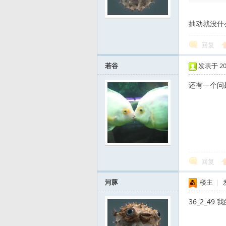
标
抽动就没什
回复
若谷
发表于 2011
还有一个问
回复
河豚
楼主
|
36_2_49