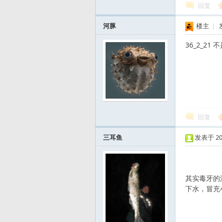
回复
河豚
楼主
|
36_2_2
运
回复
三耳鱼
发表于 2011
动
其实毒牙的
下水，冒充