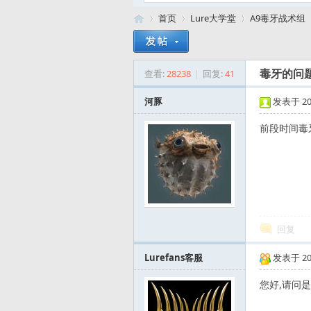
首页
Lure大学堂
A9毒牙战术组
查看:
28238
|
回复:
41
毒牙的问
路
»
›
›
›
河豚
发表于 2011
前段时间毒
亚
回复
Lurefans客服
发表于 2011
您好,请问