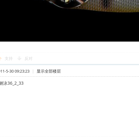
支持
反对
-5-30 09:23:23
|
显示全部楼层
泳36_2_33