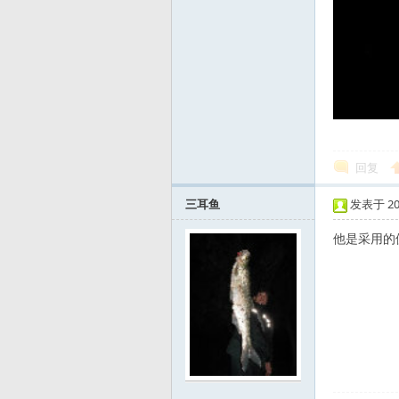
路
回复
三耳鱼
发表于 2011
他是采用的侧
亚