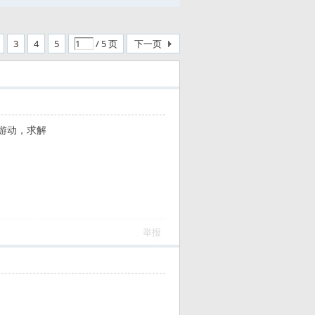
3
4
5
/ 5 页
下一页
游动，求解
举报