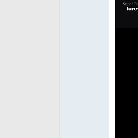
友
—
—