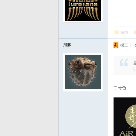
发
回复
河豚
楼主
|
L
烧
二号色