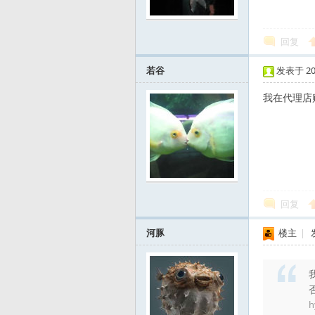
回复
风
若谷
发表于 2011
我在代理店
向
回复
河豚
楼主
|
h