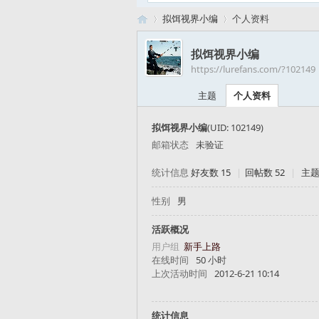
拟饵视界小编
个人资料
拟饵视界小编
https://lurefans.com/?102149
路
›
›
主题
个人资料
拟饵视界小编
(UID: 102149)
邮箱状态
未验证
统计信息
好友数 15
|
回帖数 52
|
主题
性别
男
亚
活跃概况
用户组
新手上路
在线时间
50 小时
上次活动时间
2012-6-21 10:14
统计信息