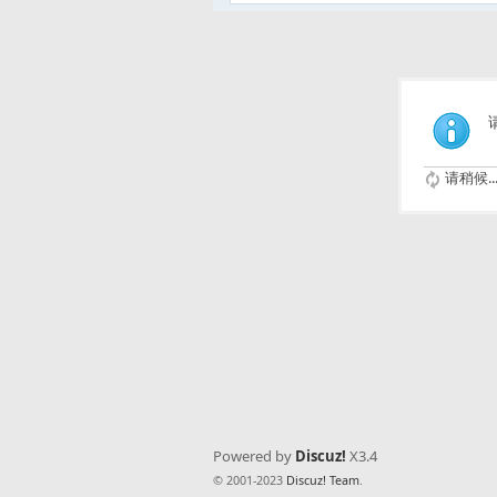
请稍候..
Powered by
Discuz!
X3.4
© 2001-2023
Discuz! Team
.