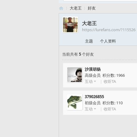
大老王
好友
大老王
https://lurefans.com/?115526
路
›
›
主题
个人资料
当前共有
5
个好友
沙漠胡杨
高级会员 积分数: 1966
互动
|
收听TA
亚
379026855
初级会员 积分数: 110
互动
|
收听TA