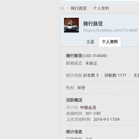
骑行路亚
个人资料
骑行路亚
https://lurefans.com/?314049
路
›
›
主题
个人资料
骑行路亚
(UID: 314049)
邮箱状态
未验证
统计信息
好友数 3
|
回帖数 1171
|
主
性别
保密
亚
活跃概况
用户组
中级会员
在线时间
351 小时
上次活动时间
2016-9-5 17:04
统计信息